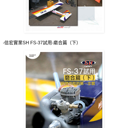
-
佶宏實業
SH FS-37
試用
-
磨合篇（下）