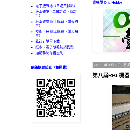
壹模型 One Hobby
電子版雜誌（各購買據點）
紙本雜誌 1年份訂購（新訂
戶）
紙本雜誌 線上購買（露天拍
賣）
技術手冊 線上購買（露天拍
賣）
雜誌訂購單下載
紙本、電子版雜誌銷售點
過期雜誌存書查詢
2016年3月7日 星
網路購買雜誌（免運費）
第八屆RBL機