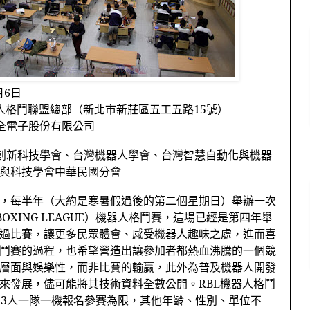
月
6
日
人格鬥聯盟總部（新北市新莊區五工五路
15
號）
全電子股份有限公司
創新科技學會、台灣機器人學會、台灣智慧自動化與機器
與科技學會中華民國分會
，每半年（大約是寒暑假過後的第二個星期日）舉辦一次
BOXING LEAGUE
）機器人格鬥賽，這場已經是第四年舉
過比賽，讓更多民眾體會、感受機器人趣味之處，進而喜
鬥賽的過程，也希望營造出讓參加者都熱血沸騰的一個競
層面與娛樂性，而非比賽的輸贏，此外為普及機器人開發
來發展，儘可能將其技術資料全數公開。
RBL
機器人格鬥
~3
人一隊一機報名參賽為限，其他年齡、性別、單位不