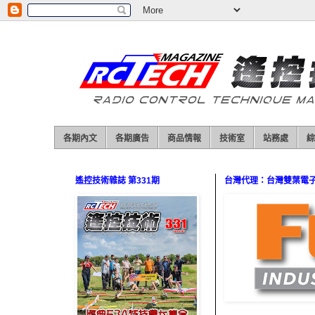
各期內文
各期廣告
商品情報
技術室
站務處
綜
遙控技術雜誌 第331期
台灣代理：台灣雙葉電子（0