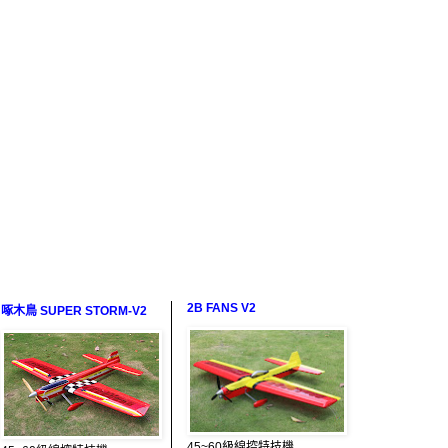
2B FANS V2
啄木鳥 SUPER STORM-V2
45~60級線控特技機