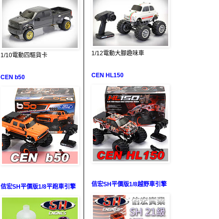
1/12電動大腳趣味車
1/10電動四驅貨卡
CEN HL150
CEN b50
佶宏SH平價版1/8越野車引擎
佶宏SH平價版1/8平跑車引擎