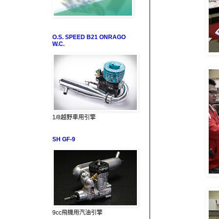
O.S. SPEED B21 ONRAGO
W.C.
1/8越野車用引擎
SH GF-9
9cc飛機用汽油引擎