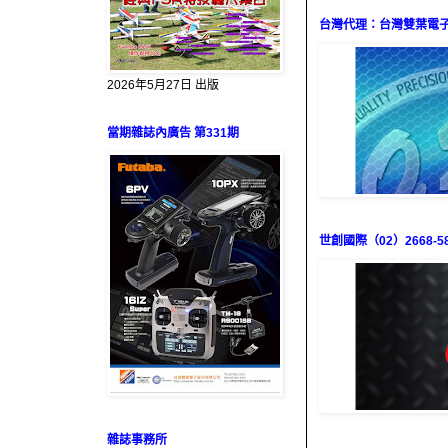
台灣代理：台灣雙葉電子（0
2026年5月27日 出版
當期雜誌內廣告 第331期
世創國際（02）2668-58
雜誌事務所