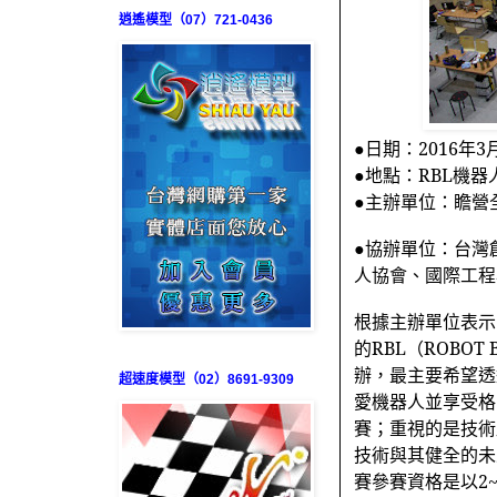
逍遙模型（07）721-0436
●日期：
2016
年
3
●地點：
RBL
機器
●主辦單位：瞻營
●協辦單位：台灣
人協會、國際工程
根據主辦單位表示
的
RBL
（
ROBOT 
辦，最主要希望透
超速度模型（02）8691-9309
愛機器人並享受格
賽；重視的是技術
技術與其健全的未
賽參賽資格是以
2