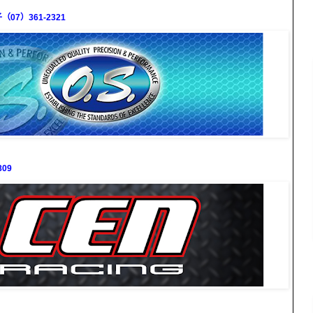
7）361-2321
09