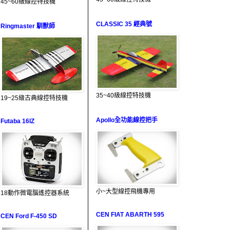
45~60級線控特技機
CLASSIC 35 經典號
Ringmaster 馴獸師
35~40級線控特技機
19~25級古典線控特技機
Apollo全功能線控把手
Futaba 16IZ
小~大型線控飛機專用
18動作微電腦遙控器系統
CEN FIAT ABARTH 595
CEN Ford F-450 SD