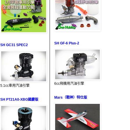
SH GF-6 Plus-2
SH GC31 SPEC2
6cc飛機用汽油引擎
5.1cc車用汽油引擎
Mars（戰神）特仕版
SH PT21A0-XBG國慶版