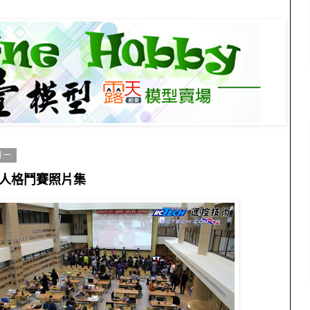
期一
器人格鬥賽照片集