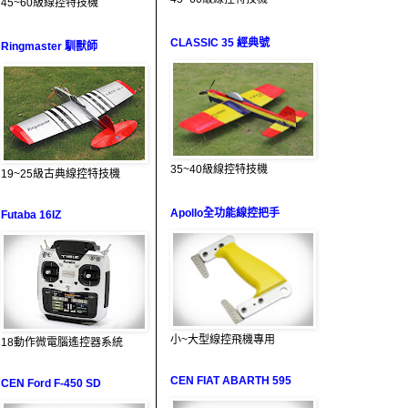
45~60級線控特技機
CLASSIC 35 經典號
Ringmaster 馴獸師
35~40級線控特技機
19~25級古典線控特技機
Apollo全功能線控把手
Futaba 16IZ
小~大型線控飛機專用
18動作微電腦遙控器系統
CEN FIAT ABARTH 595
CEN Ford F-450 SD