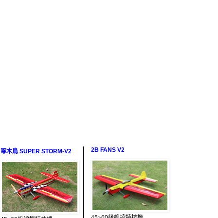
2B FANS V2
啄木鳥 SUPER STORM-V2
45~60級線控特技機