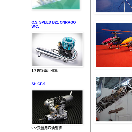
O.S. SPEED B21 ONRAGO
W.C.
1/8越野車用引擎
SH GF-9
9cc飛機用汽油引擎