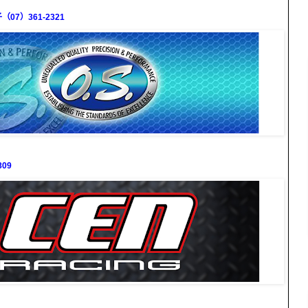
7）361-2321
09