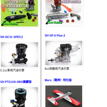
SH GF-6 Plus-2
SH GC31 SPEC2
6cc飛機用汽油引擎
5.1cc車用汽油引擎
Mars（戰神）特仕版
SH PT21A0-XBG國慶版