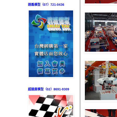
逍遙模型（07）721-0436
超速度模型（02）8691-9309