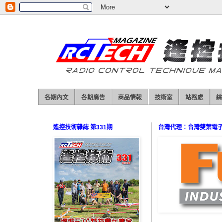
各期內文
各期廣告
商品情報
技術室
站務處
綜
遙控技術雜誌 第331期
台灣代理：台灣雙葉電子（0