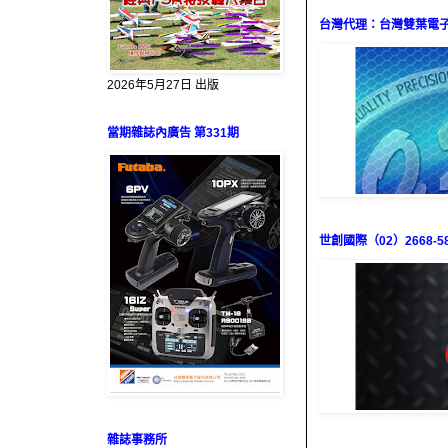
台灣代理：台灣雙葉電子（0
2026年5月27日 出版
當期雜誌內廣告 第331期
世創國際（02）2668-58
雜誌事務所