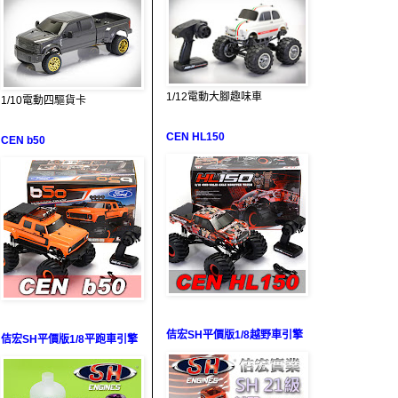
1/12電動大腳趣味車
1/10電動四驅貨卡
CEN HL150
CEN b50
佶宏SH平價版1/8越野車引擎
佶宏SH平價版1/8平跑車引擎