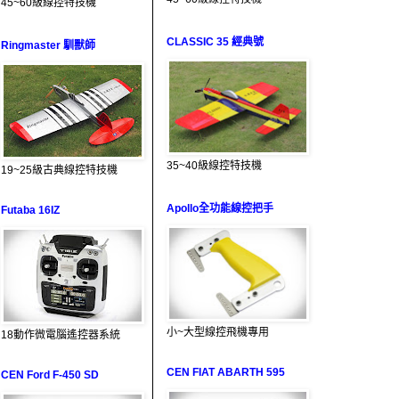
45~60級線控特技機
CLASSIC 35 經典號
Ringmaster 馴獸師
35~40級線控特技機
19~25級古典線控特技機
Apollo全功能線控把手
Futaba 16IZ
小~大型線控飛機專用
18動作微電腦遙控器系統
CEN FIAT ABARTH 595
CEN Ford F-450 SD