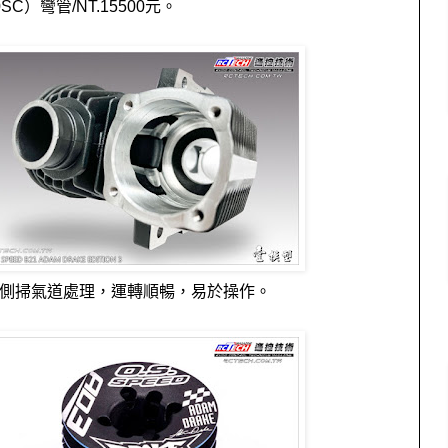
0SC）彎管/NT.15500元。
側掃氣道處理，運轉順暢，易於操作。