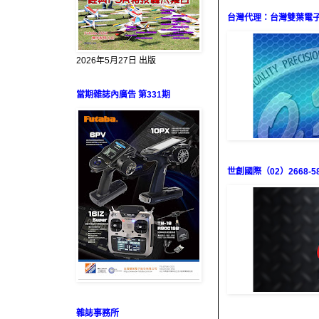
台灣代理：台灣雙葉電子（0
2026年5月27日 出版
當期雜誌內廣告 第331期
世創國際（02）2668-58
雜誌事務所