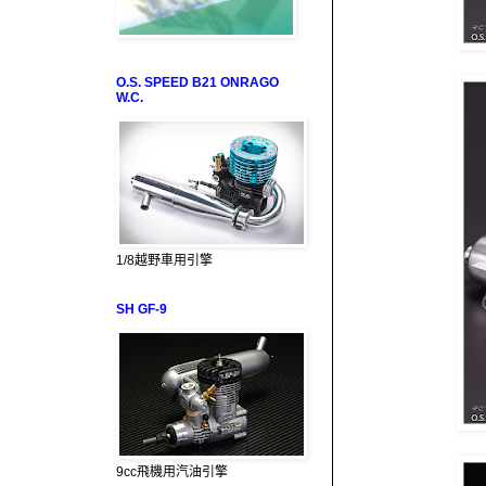
O.S. SPEED B21 ONRAGO
W.C.
1/8越野車用引擎
SH GF-9
9cc飛機用汽油引擎