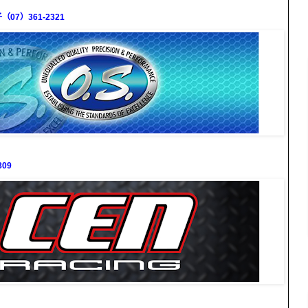
7）361-2321
09