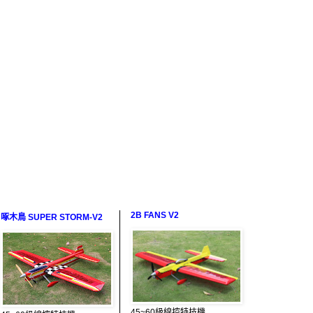
2B FANS V2
啄木鳥 SUPER STORM-V2
45~60級線控特技機