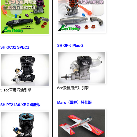
SH GF-6 Plus-2
SH GC31 SPEC2
6cc飛機用汽油引擎
5.1cc車用汽油引擎
Mars（戰神）特仕版
SH PT21A0-XBG國慶版