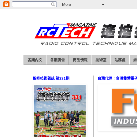
各期內文
各期廣告
商品情報
技術室
站務處
綜
遙控技術雜誌 第331期
台灣代理：台灣雙葉電子（0