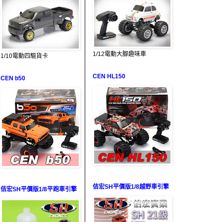
1/12電動大腳趣味車
1/10電動四驅貨卡
CEN HL150
CEN b50
佶宏SH平價版1/8越野車引擎
佶宏SH平價版1/8平跑車引擎