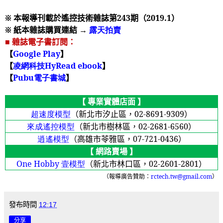
※ 本報導刊載於遙控技術雜誌第
243
期（
2019.1
）
※ 紙本雜誌購買連結 →
露天拍賣
■ 雜誌電子書訂閱：
【
Google Play
】
【
凌網科技HyRead ebook
】
【
Pubu
電子書城
】
【 專業實體店面 】
超速度模型
（新北市汐止區，
02-8691-9309
）
來成遙控模型
（新北市樹林區，
02-2681-6560
）
逍遙模型
（高雄市苓雅區，
07-721-0436
）
【 網路賣場 】
One Hobby
壹模型
（新北市林口區，
02-2601-2801
）
（報導廣告贊助：
rctech.tw@gmail.com
）
發布時間
12:17
分享